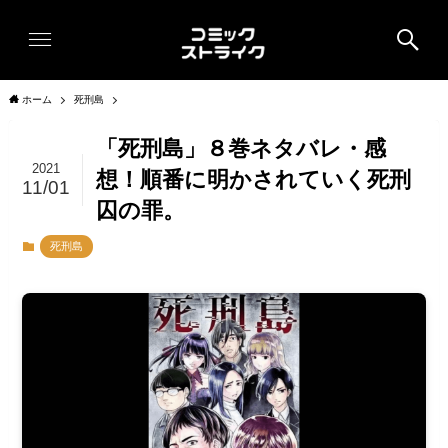
ホーム
死刑島
「死刑島」８巻ネタバレ・感
2021
想！順番に明かされていく死刑
11/01
囚の罪。
死刑島