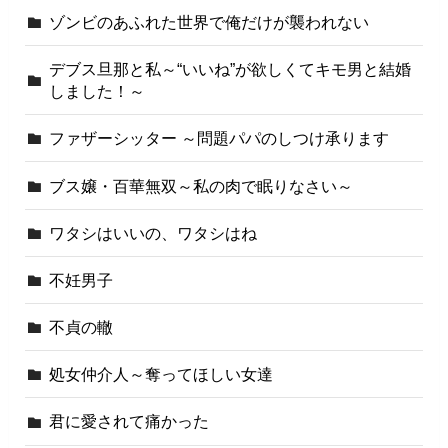
ゾンビのあふれた世界で俺だけが襲われない
デブス旦那と私～“いいね”が欲しくてキモ男と結婚
しました！～
ファザーシッター ～問題パパのしつけ承ります
ブス嬢・百華無双～私の肉で眠りなさい～
ワタシはいいの、ワタシはね
不妊男子
不貞の轍
処女仲介人～奪ってほしい女達
君に愛されて痛かった