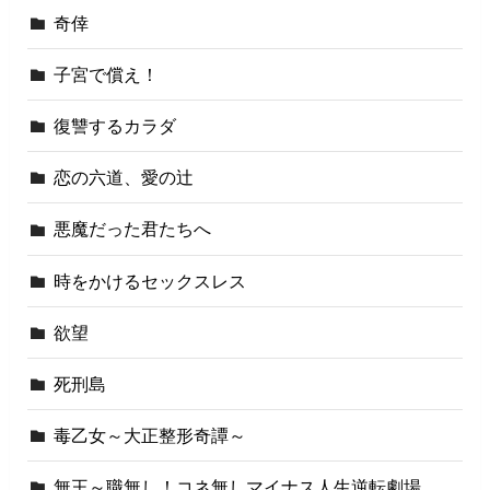
奇倖
子宮で償え！
復讐するカラダ
恋の六道、愛の辻
悪魔だった君たちへ
時をかけるセックスレス
欲望
死刑島
毒乙女～大正整形奇譚～
無王～職無し！コネ無しマイナス人生逆転劇場