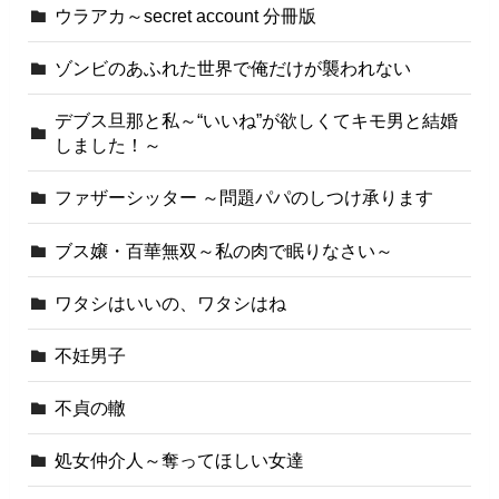
ウラアカ～secret account 分冊版
ゾンビのあふれた世界で俺だけが襲われない
デブス旦那と私～“いいね”が欲しくてキモ男と結婚
しました！～
ファザーシッター ～問題パパのしつけ承ります
ブス嬢・百華無双～私の肉で眠りなさい～
ワタシはいいの、ワタシはね
不妊男子
不貞の轍
処女仲介人～奪ってほしい女達