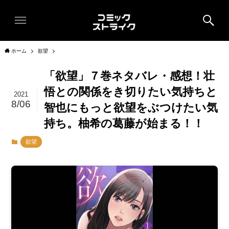
ホーム
欲望
「欲望」７巻ネタバレ・感想！壮
悟との関係をき切りたい気持ちと
2021
8/06
智也にもっと欲望をぶつけたい気
持ち。柚希の葛藤が始まる！！
欲望