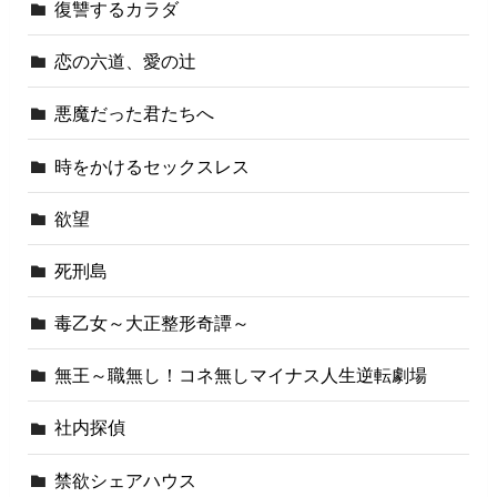
復讐するカラダ
恋の六道、愛の辻
悪魔だった君たちへ
時をかけるセックスレス
欲望
死刑島
毒乙女～大正整形奇譚～
無王～職無し！コネ無しマイナス人生逆転劇場
社内探偵
禁欲シェアハウス