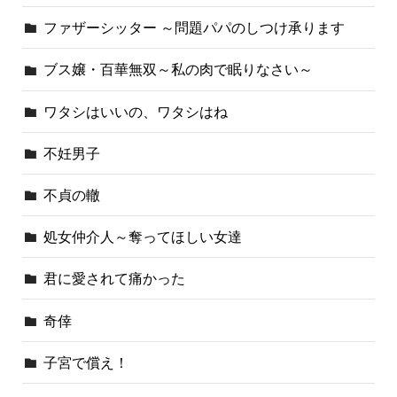
ファザーシッター ～問題パパのしつけ承ります
ブス嬢・百華無双～私の肉で眠りなさい～
ワタシはいいの、ワタシはね
不妊男子
不貞の轍
処女仲介人～奪ってほしい女達
君に愛されて痛かった
奇倖
子宮で償え！