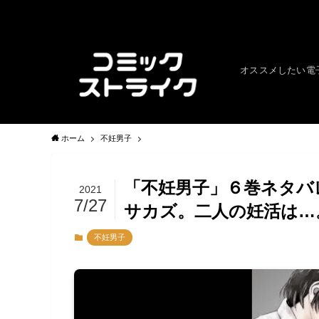
オススメしたい電
ホーム
不妊男子
「不妊男子」６巻ネタバ
2021
7/27
サカズ。二人の妊活は…
不妊男子