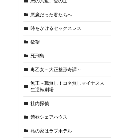
恋の六道、愛の辻
悪魔だった君たちへ
時をかけるセックスレス
欲望
死刑島
毒乙女～大正整形奇譚～
無王～職無し！コネ無しマイナス人
生逆転劇場
社内探偵
禁欲シェアハウス
私の家はラブホテル