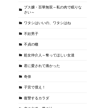
ブス嬢・百華無双～私の肉で眠りな
さい～
ワタシはいいの、ワタシはね
不妊男子
不貞の轍
処女仲介人～奪ってほしい女達
君に愛されて痛かった
奇倖
子宮で償え！
復讐するカラダ