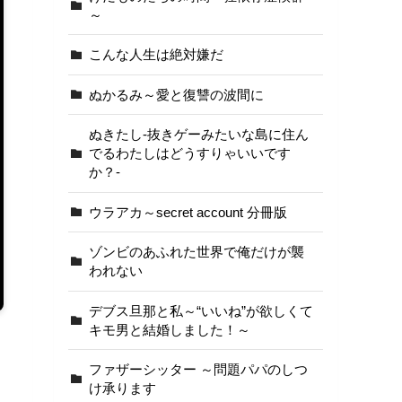
～
こんな人生は絶対嫌だ
ぬかるみ～愛と復讐の波間に
ぬきたし-抜きゲーみたいな島に住ん
でるわたしはどうすりゃいいです
か？-
ウラアカ～secret account 分冊版
ゾンビのあふれた世界で俺だけが襲
われない
デブス旦那と私～“いいね”が欲しくて
キモ男と結婚しました！～
ファザーシッター ～問題パパのしつ
け承ります