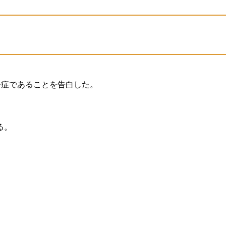
子症であることを告白した。
る。
。