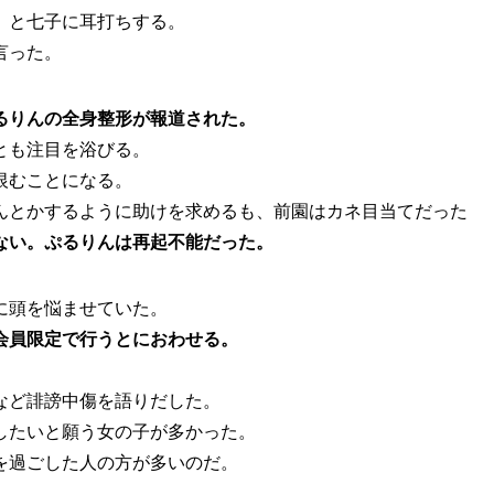
」
と七子に耳打ちする。
言った。
るりんの全身整形が報道された。
とも注目を浴びる。
恨むことになる。
んとかするように助けを求めるも、前園はカネ目当てだった
ない。ぷるりんは再起不能だった。
に頭を悩ませていた。
会員限定で行うとにおわせる。
など誹謗中傷を語りだした。
したいと願う女の子が多かった。
を過ごした人の方が多いのだ。