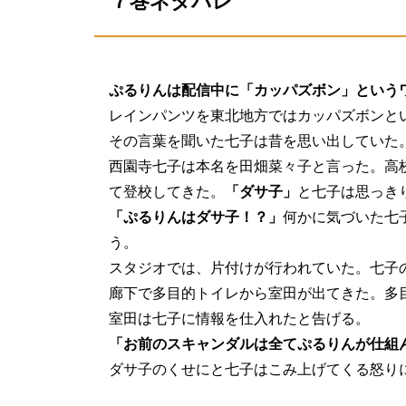
７巻ネタバレ
ぷるりんは配信中に「カッパズボン」という
レインパンツを東北地方ではカッパズボンと
その言葉を聞いた七子は昔を思い出していた
西園寺七子は本名を田畑菜々子と言った。高
て登校してきた。
「ダサ子」
と七子は思っき
「ぷるりんはダサ子！？」
何かに気づいた七
う。
スタジオでは、片付けが行われていた。七子
廊下で多目的トイレから室田が出てきた。多
室田は七子に情報を仕入れたと告げる。
「お前のスキャンダルは全てぷるりんが仕組
ダサ子のくせにと七子はこみ上げてくる怒り