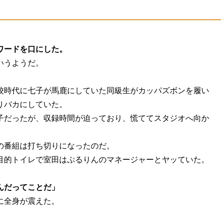
ワードを口にした。
いうようだ。
。
校時代に七子が馬鹿にしていた同級生がカッパズボンを履い
りバカにしていた。
子だったが、収録時間が迫っており、慌ててスタジオへ向か
の番組は打ち切りになったのだ。
目的トイレで室田はぷるりんのマネージャーとヤッていた。
んだってことだ」
に全身が震えた。