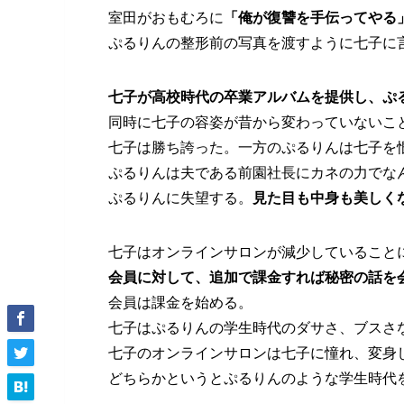
室田がおもむろに
「俺が復讐を手伝ってやる
ぷるりんの整形前の写真を渡すように七子に
七子が高校時代の卒業アルバムを提供し、ぷ
同時に七子の容姿が昔から変わっていないこ
七子は勝ち誇った。一方のぷるりんは七子を
ぷるりんは夫である前園社長にカネの力でな
ぷるりんに失望する。
見た目も中身も美しく
七子はオンラインサロンが減少していること
会員に対して、追加で課金すれば秘密の話を
会員は課金を始める。
七子はぷるりんの学生時代のダサさ、ブスさ
七子のオンラインサロンは七子に憧れ、変身
どちらかというとぷるりんのような学生時代