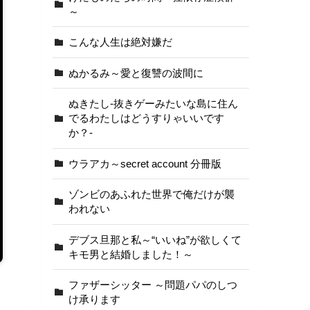
～
こんな人生は絶対嫌だ
ぬかるみ～愛と復讐の波間に
ぬきたし-抜きゲーみたいな島に住ん
でるわたしはどうすりゃいいです
か？-
ウラアカ～secret account 分冊版
ゾンビのあふれた世界で俺だけが襲
われない
デブス旦那と私～“いいね”が欲しくて
キモ男と結婚しました！～
ファザーシッター ～問題パパのしつ
け承ります