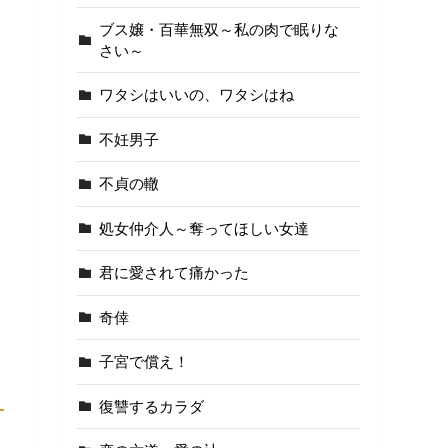
ブス嬢・百華無双～私の肉で眠りな
さい～
ワタシはいいの、ワタシはね
不妊男子
不貞の轍
処女仲介人～奪ってほしい女達
君に愛されて痛かった
奇倖
子宮で償え！
復讐するカラダ