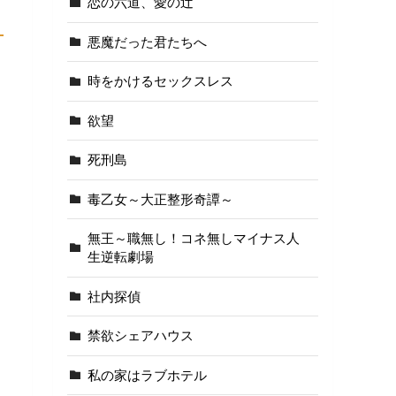
恋の六道、愛の辻
悪魔だった君たちへ
時をかけるセックスレス
欲望
死刑島
毒乙女～大正整形奇譚～
無王～職無し！コネ無しマイナス人
生逆転劇場
社内探偵
禁欲シェアハウス
私の家はラブホテル