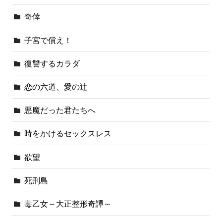
奇倖
子宮で償え！
復讐するカラダ
恋の六道、愛の辻
悪魔だった君たちへ
時をかけるセックスレス
欲望
死刑島
毒乙女～大正整形奇譚～