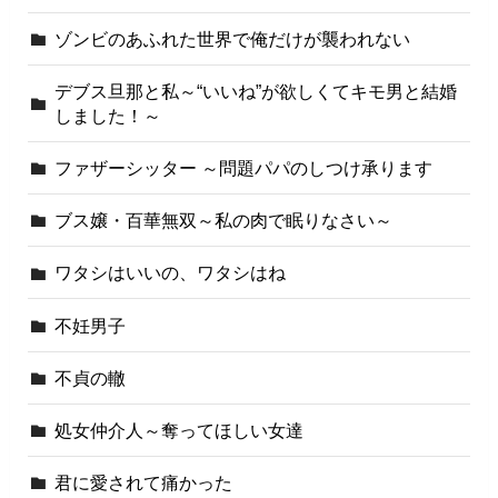
ゾンビのあふれた世界で俺だけが襲われない
デブス旦那と私～“いいね”が欲しくてキモ男と結婚
しました！～
ファザーシッター ～問題パパのしつけ承ります
ブス嬢・百華無双～私の肉で眠りなさい～
ワタシはいいの、ワタシはね
不妊男子
不貞の轍
処女仲介人～奪ってほしい女達
君に愛されて痛かった