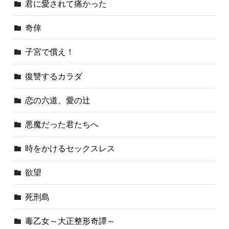
君に愛されて痛かった
奇倖
子宮で償え！
復讐するカラダ
恋の六道、愛の辻
悪魔だった君たちへ
時をかけるセックスレス
欲望
死刑島
毒乙女～大正整形奇譚～