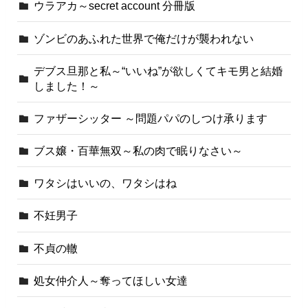
ウラアカ～secret account 分冊版
ゾンビのあふれた世界で俺だけが襲われない
デブス旦那と私～“いいね”が欲しくてキモ男と結婚
しました！～
ファザーシッター ～問題パパのしつけ承ります
ブス嬢・百華無双～私の肉で眠りなさい～
ワタシはいいの、ワタシはね
不妊男子
不貞の轍
処女仲介人～奪ってほしい女達